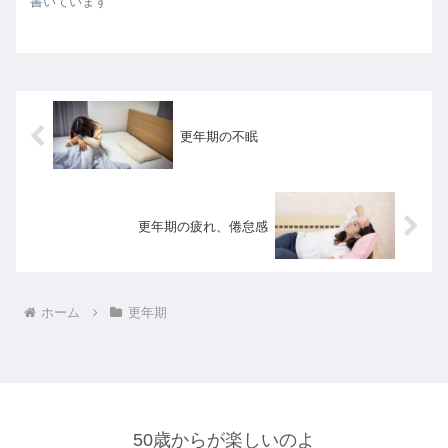
書いています
更年期の不眠
更年期の疲れ、倦怠感
ホーム
更年期
50歳からが楽しいのよ